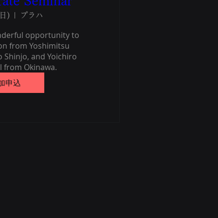
rate Seminar
日)
プラハ
derful opportunity to 
ion from Yoshimitsu 
 Shinjo, and Yoichiro 
ll from Okinawa.
加申込