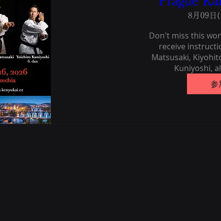
Prague Ka
8月09日(
Don't miss this won
receive instruct
Matsusaki, Kiyohito
Kuniyoshi, a
参