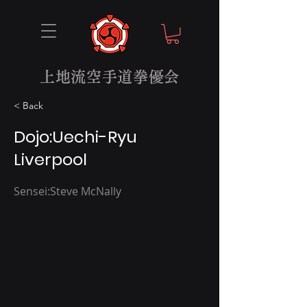
上地流空手道拳優会
< Back
Dojo:Uechi-Ryu
Liverpool
Sensei:Steve McNally