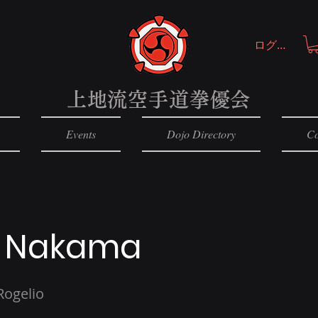
ログイン
上地流空手道拳優会
Events
Dojo Directory
Co
: Nakama
Rogelio