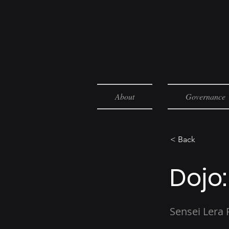
About
Governance
< Back
Dojo
Sensei Lera 