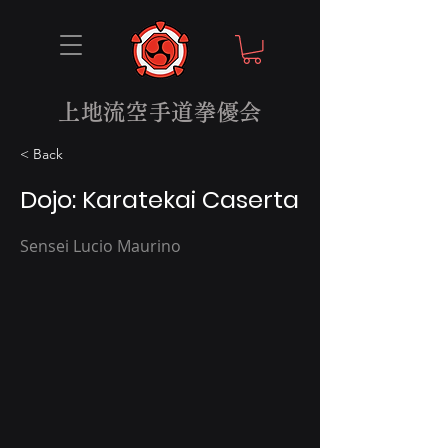
上地流空手道拳優会
< Back
Dojo: Karatekai Caserta
Sensei Lucio Maurino