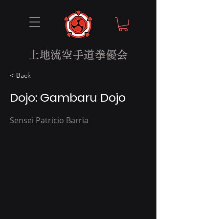
上地流空手道拳優会
< Back
Dojo: Gambaru Dojo
Sensei Patricio Barria