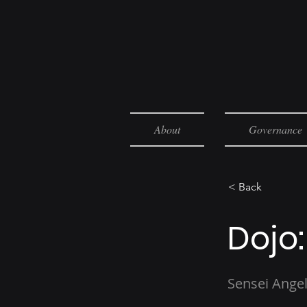
About
Governance
< Back
Dojo
Sensei Ange