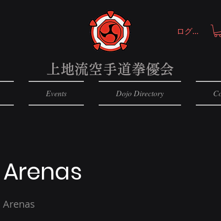
ログイン
上地流空手道拳優会
Events
Dojo Directory
Co
: Arenas
l Arenas